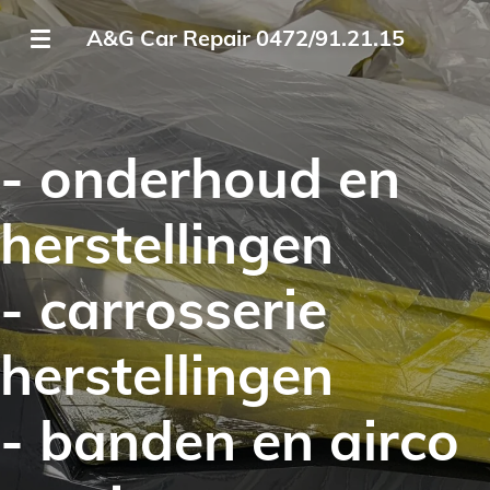
Ga
A&G Car Repair 0472/91.21.15
direct
naar
de
hoofdinhoud
- onderhoud en
herstellingen
- carrosserie
herstellingen
- banden en airco