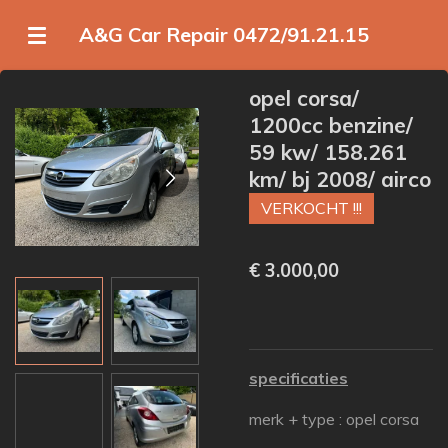
Ga
A&G Car Repair 0472/91.21.15
direct
naar
opel corsa/
de
1200cc benzine/
hoofdinhoud
59 kw/ 158.261
km/ bj 2008/ airco
VERKOCHT !!!
€ 3.000,00
specificaties
merk + type : opel corsa