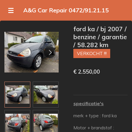
Ga
A&G Car Repair 0472/91.21.15
direct
naar
ford ka / bj 2007 /
de
benzine / garantie
hoofdinhoud
/ 58.282 km
VERKOCHT !!!
€ 2.550,00
specificatie's
merk + type : ford ka
Motor + brandstof :